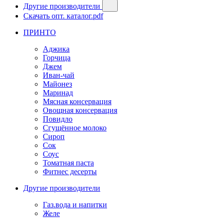
Другие производители
Скачать опт. каталог.pdf
ПРИНТО
Аджика
Горчица
Джем
Иван-чай
Майонез
Маринад
Мясная консервация
Овощная консервация
Повидло
Сгущённое молоко
Сироп
Сок
Соус
Томатная паста
Фитнес десерты
Другие производители
Газ.вода и напитки
Желе