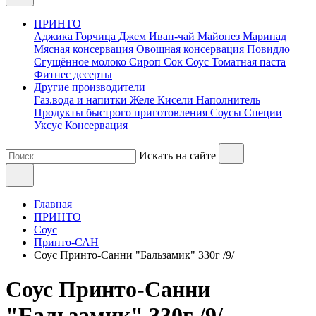
ПРИНТО
Аджика
Горчица
Джем
Иван-чай
Майонез
Маринад
Мясная консервация
Овощная консервация
Повидло
Сгущённое молоко
Сироп
Сок
Соус
Томатная паста
Фитнес десерты
Другие производители
Газ.вода и напитки
Желе
Кисели
Наполнитель
Продукты быстрого приготовления
Соусы
Специи
Уксус
Консервация
Искать на сайте
Главная
ПРИНТО
Соус
Принто-САН
Соус Принто-Санни "Бальзамик" 330г /9/
Соус Принто-Санни
"Бальзамик" 330г /9/