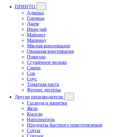
ПРИНТО
Аджика
Горчица
Джем
Иван-чай
Майонез
Маринад
Мясная консервация
Овощная консервация
Повидло
Сгущённое молоко
Сироп
Сок
Соус
Томатная паста
Фитнес десерты
Другие производители
Газ.вода и напитки
Желе
Кисели
Наполнитель
Продукты быстрого приготовления
Соусы
Специи