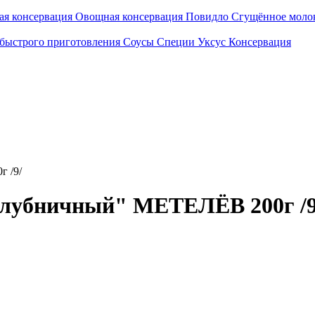
ая консервация
Овощная консервация
Повидло
Сгущённое моло
быстрого приготовления
Соусы
Специи
Уксус
Консервация
 /9/
Клубничный" МЕТЕЛЁВ 200г /9