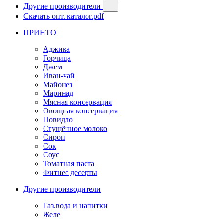
Другие производители
Скачать опт. каталог.pdf
ПРИНТО
Аджика
Горчица
Джем
Иван-чай
Майонез
Маринад
Мясная консервация
Овощная консервация
Повидло
Сгущённое молоко
Сироп
Сок
Соус
Томатная паста
Фитнес десерты
Другие производители
Газ.вода и напитки
Желе