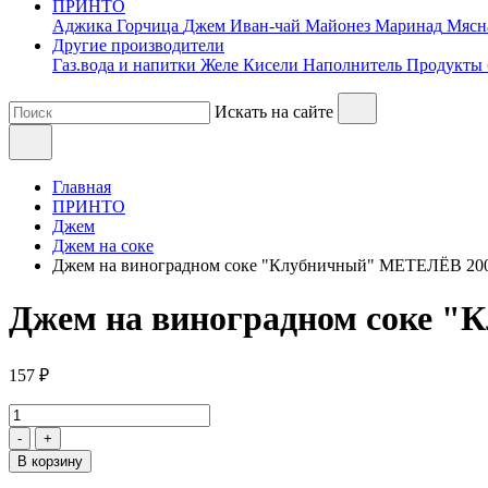
ПРИНТО
Аджика
Горчица
Джем
Иван-чай
Майонез
Маринад
Мясн
Другие производители
Газ.вода и напитки
Желе
Кисели
Наполнитель
Продукты 
Искать на сайте
Главная
ПРИНТО
Джем
Джем на соке
Джем на виноградном соке "Клубничный" МЕТЕЛЁВ 200г
Джем на виноградном соке "
157 ₽
-
+
В корзину